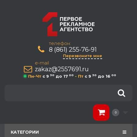
телефон:
8 (861) 255-76-91
Перезвоните мне
e-mail
zakaz@2557691.ru
30
00
30
00
Пн-Чт
c 9
до 17
- Пт
c 9
до 16
0
КАТЕГОРИИ