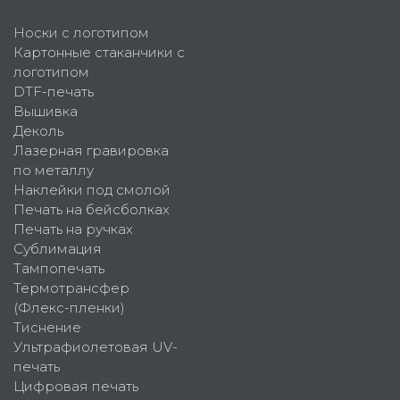
Носки с логотипом
Картонные стаканчики с
логотипом
DTF-печать
Вышивка
Деколь
Лазерная гравировка
по металлу
Наклейки под смолой
Печать на бейсболках
Печать на ручках
Сублимация
Тампопечать
Термотрансфер
(Флекс-пленки)
Тиснение
Ультрафиолетовая UV-
печать
Цифровая печать