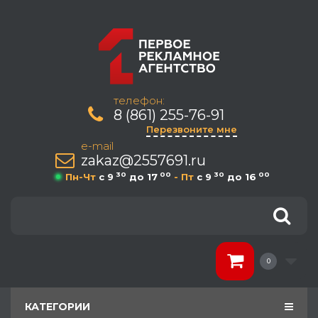
телефон:
8 (861) 255-76-91
Перезвоните мне
e-mail
zakaz@2557691.ru
30
00
30
00
Пн-Чт
c 9
до 17
- Пт
c 9
до 16
0
КАТЕГОРИИ