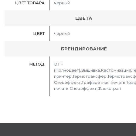
ЦВЕТ ТОВАРА
черный
ЦВЕТА
ЦВЕТ
черный
БРЕНДИРОВАНИЕ
МЕТОД
DTF
(Полноцвет),Вышивка,Кастомизация,Т
принтер,Термотрансфер,Термотранс
Спецэффект,Трафаретная печать,Тра
печать Спецэффект,Флекстран