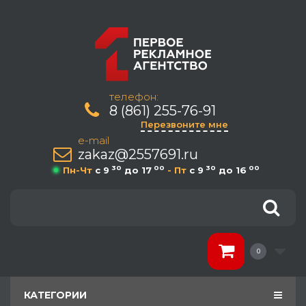
телефон:
8 (861) 255-76-91
Перезвоните мне
e-mail
zakaz@2557691.ru
30
00
30
00
Пн-Чт
c 9
до 17
- Пт
c 9
до 16
0
КАТЕГОРИИ