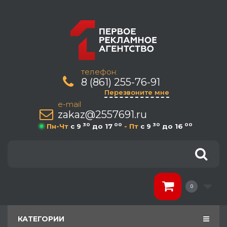
телефон:
8 (861) 255-76-91
Перезвоните мне
e-mail
zakaz@2557691.ru
30
00
30
00
Пн-Чт
c 9
до 17
- Пт
c 9
до 16
0
КАТЕГОРИИ