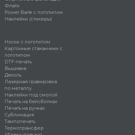
Флаги
Power Bank с логотипом
Наклейки (стикеры)
Носки с логотипом
Картонные стаканчики с
логотипом
DTF-печать
Вышивка
Деколь
Лазерная гравировка
по металлу
Наклейки под смолой
Печать на бейсболках
Печать на ручках
Сублимация
Тампопечать
Термотрансфер
(Флекс-пленки)