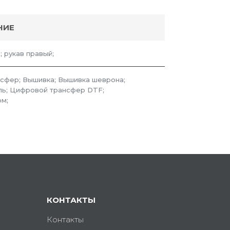
НИЕ
; рукав правый;
сфер; Вышивка; Вышивка шеврона;
ль; Цифровой трансфер DTF;
м;
КОНТАКТЫ
Контакты