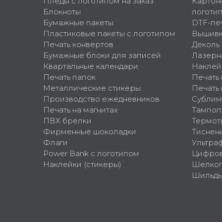
Пледы с логотипом на заказ
Картон
Блокноты
логоти
Бумажные пакеты
DTF-пе
Пластиковые пакеты с логотипом
Вышив
Печать конвертов
Деколь
Бумажные блоки для записей
Лазерн
Квартальные календари
Наклей
Печать папок
Печать
Металлические стикеры
Печать 
Производство ежедневников
Сублим
Печать на магнитах
Тампоп
ПВХ брелки
Термот
Фирменные шоколадки
Тиснен
Флаги
Ультра
Power Bank с логотипом
Цифров
Наклейки (стикеры)
Шелко
Шильд