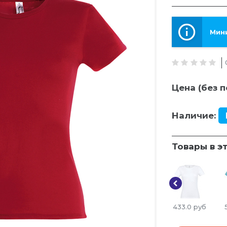
Мини
Цена (без п
Наличие:
Товары в э
433.0
руб