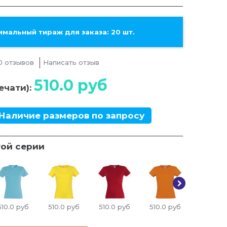
мальный тираж для заказа: 20 шт.
0 отзывов
Написать отзыв
510.0
руб
ечати):
Наличие размеров по запросу
той серии
510.0
руб
510.0
руб
510.0
руб
510.0
руб
510.0
ру