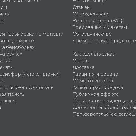
ные стаканчики с
Наша команда
пом
Отзывы
чать
Оборудование
ка
Вопросы-ответ (FAQ)
Требования к макетам
ая гравировка по металлу
Сотрудничество
ки под смолой
Коммерческие предложе
 на бейсболках
на ручках
Как сделать заказ
ация
Оплата
ечать
Доставка
рансфер (Флекс-пленки)
Гарантия и сервис
ие
Обмен и возврат
фиолетовая UV-печать
Акции и распродажи
ая печать
Публичная оферта
графия
Политика конфиденциаль
ы
Согласие на обработку да
Пользовательское согла