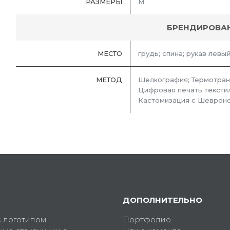
РАЗМЕРЫ
M
БРЕНДИРОВА
МЕСТО
грудь; спина; рукав левый
МЕТОД
Шелкография; Термотран
Цифровая печать тексти
Кастомизация с Шевроно
ДОПОЛНИТЕЛЬНО
с логотипом
Портфолио