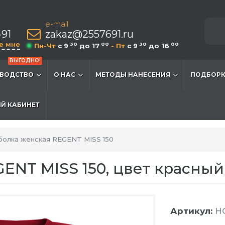
e-mail
-91
zakaz@2557691.ru
е мне
30
00
30
00
Пн-Чт
c 9
до 17
- Пт
c 9
до 16
ВЫГОДНО!
ВОДСТВО
О НАС
МЕТОДЫ НАНЕСЕНИЯ
ПОДБОРК
Й КАБИНЕТ
болка женская REGENT MISS 150
ENT MISS 150, цвет красный
Артикул:
HG