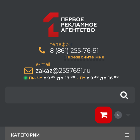
телефон:
8 (861) 255-76-91
Перезвоните мне
e-mail
zakaz@2557691.ru
30
00
30
00
Пн-Чт
c 9
до 17
- Пт
c 9
до 16
0
КАТЕГОРИИ