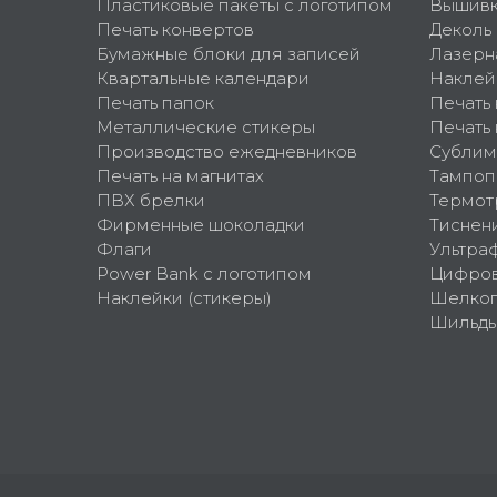
Пластиковые пакеты с логотипом
Вышив
Печать конвертов
Деколь
Бумажные блоки для записей
Лазерн
Квартальные календари
Наклей
Печать папок
Печать
Металлические стикеры
Печать 
Производство ежедневников
Сублим
Печать на магнитах
Тампоп
ПВХ брелки
Термот
Фирменные шоколадки
Тиснен
Флаги
Ультра
Power Bank с логотипом
Цифров
Наклейки (стикеры)
Шелко
Шильд