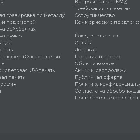
ка
Вопросы-ответ (FAQ)
Требования к макетам
ая гравировка по металлу
Сотрудничество
ки под смолой
Коммерческие предложе
 на бейсболках
на ручках
Как сделать заказ
ация
Оплата
ечать
Доставка
рансфер (Флекс-пленки)
Гарантия и сервис
ие
Обмен и возврат
фиолетовая UV-печать
Акции и распродажи
ая печать
Публичная оферта
графия
Политика конфиденциаль
ы
Согласие на обработку да
Пользовательское согла