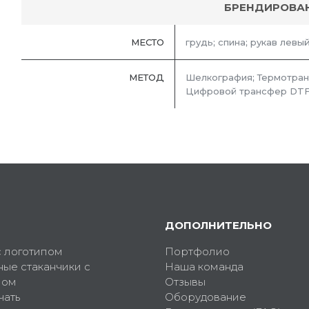
БРЕНДИРОВА
МЕСТО
грудь; спина; рукав левый
МЕТОД
Шелкография; Термотран
Цифровой трансфер DTF
ДОПОЛНИТЕЛЬНО
с логотипом
Портфолио
ные стаканчики с
Наша команда
пом
Отзывы
чать
Оборудование