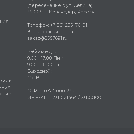
(пересечение с ул. Седина)
350015
, г.
Краснодар, Россия
ния
Телефон:
+7 861 255–76–91
,
Электронная почта:
zakaz@2557691.ru
Рабочие дни:
9:00 - 17:00 Пн-Чт
9:00 - 16:00 Пт
Выходной:
Сб.-Вс.
ности
нных
ОГРН 1072310001235
шение
ИНН/КПП 2310121464 / 231001001