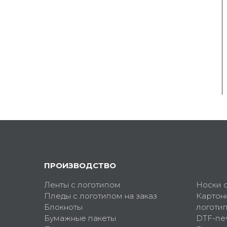
ПРОИЗВОДСТВО
Ленты с логотипом
Носки 
Пледы с логотипом на заказ
Картон
Блокноты
логоти
Бумажные пакеты
DTF-пе