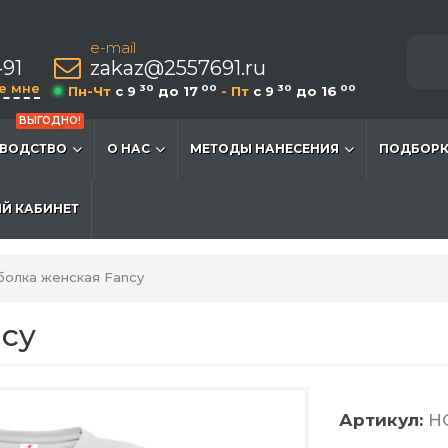
e-mail
-91
zakaz@2557691.ru
е мне
30
00
30
00
Пн-Чт
c 9
до 17
- Пт
c 9
до 16
ВЫГОДНО!
ВОДСТВО
О НАС
МЕТОДЫ НАНЕСЕНИЯ
ПОДБОРК
Й КАБИНЕТ
болка женская Fancy
cy
Артикул:
HG