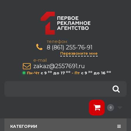
телефон:
8 (861) 255-76-91
Перезвоните мне
e-mail
zakaz@2557691.ru
30
00
30
00
Пн-Чт
c 9
до 17
- Пт
c 9
до 16
0
КАТЕГОРИИ