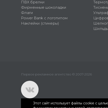
ПВХ брелки
Термот
Фирменные шоколадки
Тиснен
Флаги
Ультра
Power Bank с логотипом
Цифров
Наклейки (стикеры)
Шелко
Шильд
Первое рекламное агентство © 2007-2026
Этот сайт использует файлы cookie с цел