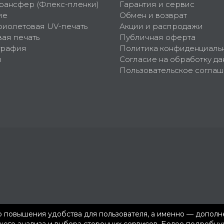
рансфер (Флекс-пленки)
Гарантия и сервис
ие
Обмен и возврат
фиолетовая UV-печать
Акции и распродажи
ая печать
Публичная оферта
графия
Политика конфиденциаль
ы
Согласие на обработку да
Пользовательское согла
ью повышения удобства для пользователя, а именно — допол