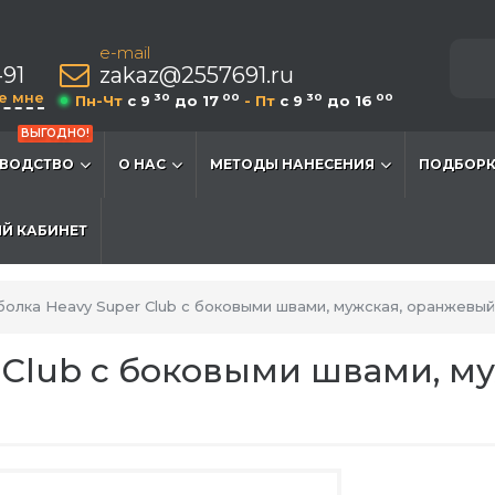
e-mail
-91
zakaz@2557691.ru
е мне
30
00
30
00
Пн-Чт
c 9
до 17
- Пт
c 9
до 16
ВЫГОДНО!
ВОДСТВО
О НАС
МЕТОДЫ НАНЕСЕНИЯ
ПОДБОРК
Й КАБИНЕТ
олка Heavy Super Club с боковыми швами, мужская, оранжевый
 Club с боковыми швами, м