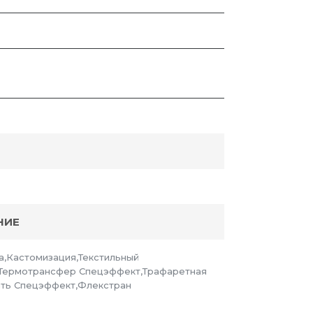
НИЕ
а,Кастомизация,Текстильный
,Термотрансфер Спецэффект,Трафаретная
ать Спецэффект,Флекстран