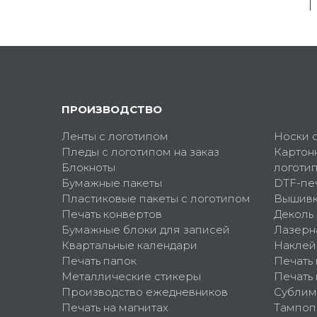
ПРОИЗВОДСТВО
Ленты с логотипом
Носки 
Пледы с логотипом на заказ
Картон
Блокноты
логоти
Бумажные пакеты
DTF-пе
Пластиковые пакеты с логотипом
Вышив
Печать конвертов
Деколь
Бумажные блоки для записей
Лазерн
Квартальные календари
Наклей
Печать папок
Печать
Металлические стикеры
Печать 
Производство ежедневников
Сублим
Печать на магнитах
Тампоп