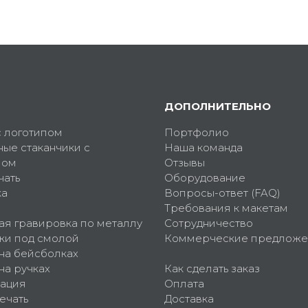
ДОПОЛНИТЕЛЬНО
с логотипом
Портфолио
ные стаканчики с
Наша команда
пом
Отзывы
чать
Оборудование
ка
Вопросы-ответ (FAQ)
Требования к макетам
ая гравировка по металлу
Сотрудничество
ки под смолой
Коммерческие предложе
 на бейсболках
на ручках
Как сделать заказ
ация
Оплата
ечать
Доставка