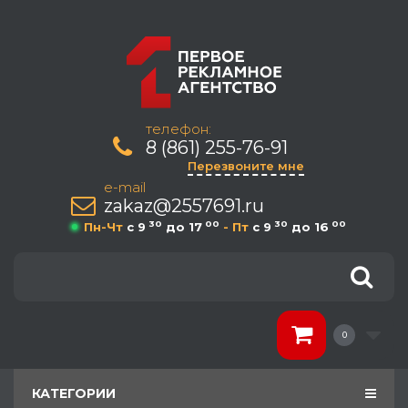
телефон:
8 (861) 255-76-91
Перезвоните мне
e-mail
zakaz@2557691.ru
30
00
30
00
Пн-Чт
c 9
до 17
- Пт
c 9
до 16
0
КАТЕГОРИИ