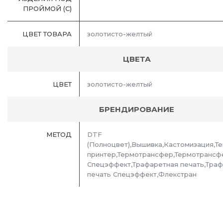
ПРОЙМОЙ (С)
ЦВЕТ ТОВАРА
золотисто-желтый
ЦВЕТА
ЦВЕТ
золотисто-желтый
БРЕНДИРОВАНИЕ
МЕТОД
DTF
(Полноцвет),Вышивка,Кастомизация,Т
принтер,Термотрансфер,Термотрансф
Спецэффект,Трафаретная печать,Тра
печать Спецэффект,Флекстран