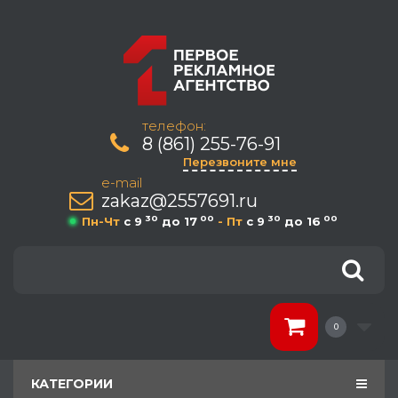
телефон:
8 (861) 255-76-91
Перезвоните мне
e-mail
zakaz@2557691.ru
30
00
30
00
Пн-Чт
c 9
до 17
- Пт
c 9
до 16
0
КАТЕГОРИИ