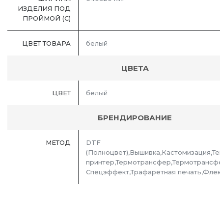
ИЗДЕЛИЯ ПОД
ПРОЙМОЙ (С)
ЦВЕТ ТОВАРА
белый
ЦВЕТА
ЦВЕТ
белый
БРЕНДИРОВАНИЕ
МЕТОД
DTF
(Полноцвет),Вышивка,Кастомизация,Т
принтер,Термотрансфер,Термотрансф
Спецэффект,Трафаретная печать,Фле