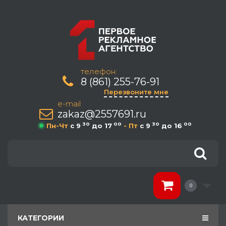
телефон:
8 (861) 255-76-91
Перезвоните мне
e-mail
zakaz@2557691.ru
30
00
30
00
Пн-Чт
c 9
до 17
- Пт
c 9
до 16
0
КАТЕГОРИИ