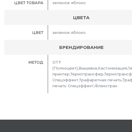
ЦВЕТ ТОВАРА
зеленое яблоко
ЦВЕТА
ЦВЕТ
зеленое яблоко
БРЕНДИРОВАНИЕ
МЕТОД
DTF
(Полноцвет),Вышивка,Кастомизация,Т
принтер,Термотрансфер,Термотранс
Спецэффект,Трафаретная печать,Тра
печать Спецэффект,Флекстран