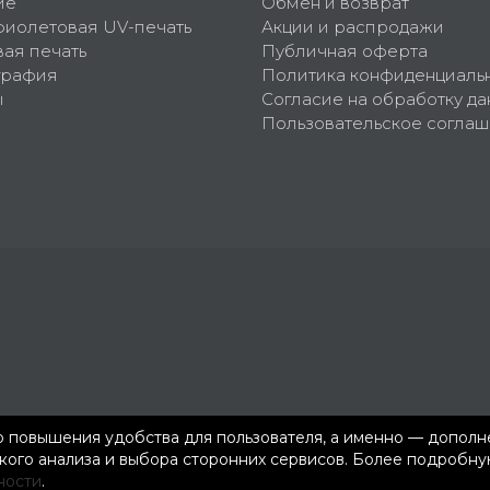
ие
Обмен и возврат
фиолетовая UV-печать
Акции и распродажи
ая печать
Публичная оферта
графия
Политика конфиденциаль
ы
Согласие на обработку да
Пользовательское согла
ью повышения удобства для пользователя, а именно — допол
ского анализа и выбора сторонних сервисов. Более подроб
ности
.