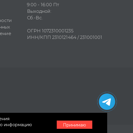
9:00 - 16:00 Пт
Выходной:
Сб.-Вс.
ности
нных
ОГРН 1072310001235
шение
ИНН/КПП 2310121464 / 231001001
нения
ную информацию
Принимаю