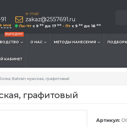
e-mail
-91
zakaz@2557691.ru
е мне
30
00
30
00
Пн-Чт
c 9
до 17
- Пт
c 9
до 16
ВЫГОДНО!
ВОДСТВО
О НАС
МЕТОДЫ НАНЕСЕНИЯ
ПОДБОРК
Й КАБИНЕТ
олка Bahrain мужская, графитовый
ская, графитовый
Артикул:
O