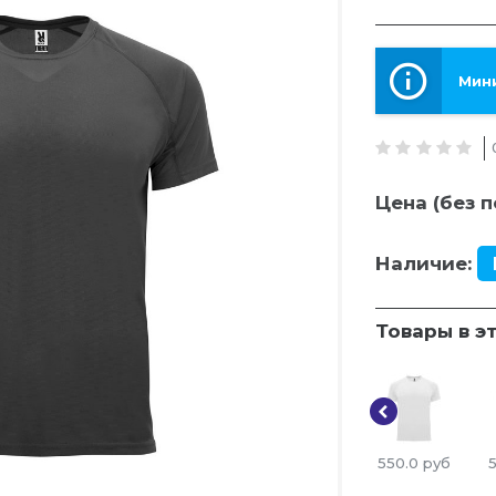
Мини
Цена (без п
Наличие:
Товары в э
550.0
руб