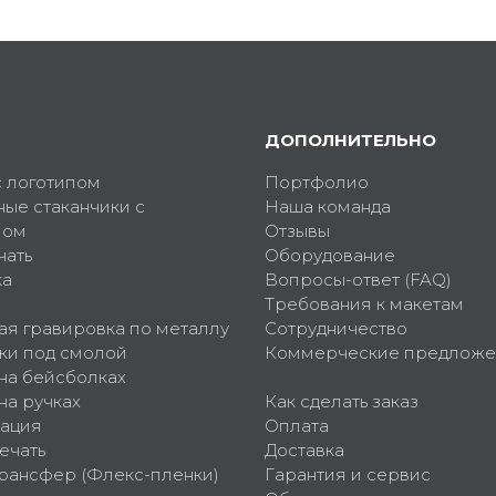
ДОПОЛНИТЕЛЬНО
с логотипом
Портфолио
ные стаканчики с
Наша команда
пом
Отзывы
чать
Оборудование
ка
Вопросы-ответ (FAQ)
Требования к макетам
ая гравировка по металлу
Сотрудничество
ки под смолой
Коммерческие предложе
 на бейсболках
на ручках
Как сделать заказ
ация
Оплата
ечать
Доставка
рансфер (Флекс-пленки)
Гарантия и сервис