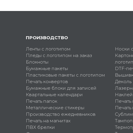
ПРОИЗВОДСТВО
Ленты с логотипом
Носки 
Пледы с логотипом на заказ
Картон
Блокноты
логоти
Бумажные пакеты
DTF-пе
Пластиковые пакеты с логотипом
Вышив
Печать конвертов
Деколь
Бумажные блоки для записей
Лазерн
Квартальные календари
Наклей
Печать папок
Печать
Металлические стикеры
Печать 
Производство ежедневников
Сублим
Печать на магнитах
Тампоп
ПВХ брелки
Термот