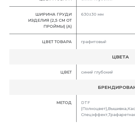
ШИРИНА ГРУДИ
630±30 мм
ИЗДЕЛИЯ (2,5 СМ ОТ
ПРОЙМЫ) (A)
ЦВЕТ ТОВАРА
графитовый
ЦВЕТА
ЦВЕТ
синий глубокий
БРЕНДИРОВА
МЕТОД
DTF
(Полноцвет),Вышивка,Ка
Спецэффект,Трафаретная