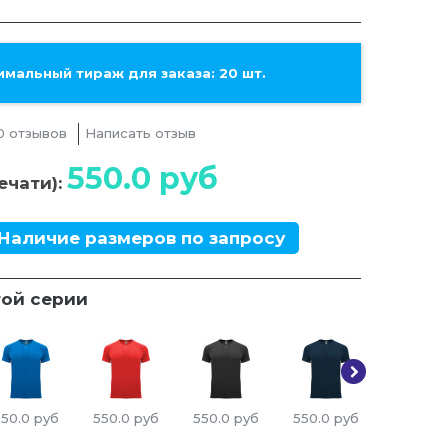
мальный тираж для заказа: 20 шт.
0 отзывов
Написать отзыв
550.0
руб
ечати):
Наличие размеров по запросу
той серии
550.0
руб
550.0
руб
550.0
руб
550.0
руб
550.0
р