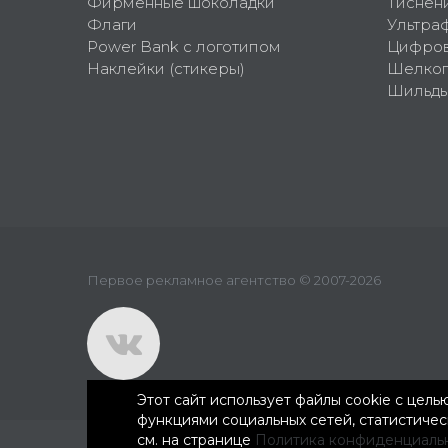
Фирменные шоколадки
Тиснен
Флаги
Ультра
Power Bank с логотипом
Цифров
Наклейки (стикеры)
Шелко
Шильд
Первое рекламное агентство © 2007-2026
Этот сайт использует файлы cookie с цел
функциями социальных сетей, статистиче
см. на странице
Политика конфиденциаль