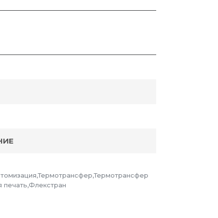
НИЕ
стомизация,Термотрансфер,Термотрансфер
 печать,Флекстран