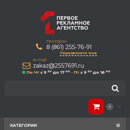
телефон:
8 (861) 255-76-91
Перезвоните мне
e-mail
zakaz@2557691.ru
30
00
30
00
Пн-Чт
c 9
до 17
- Пт
c 9
до 16
0
КАТЕГОРИИ