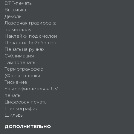
DTF-печать
Вышивка
Деколь
Лазерная гравировка
по металлу
Наклейки под смолой
Печать на бейсболках
Печать на ручках
Сублимация
Тампопечать
Термотрансфер
(Флекс-пленки)
Тиснение
Ультрафиолетовая UV-
печать
Цифровая печать
Шелкография
Шильды
ДОПОЛНИТЕЛЬНО