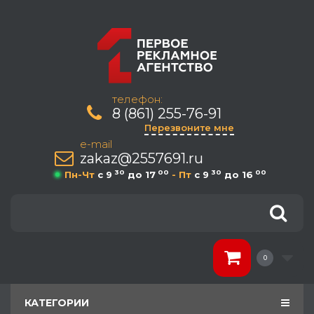
телефон:
8 (861) 255-76-91
Перезвоните мне
e-mail
zakaz@2557691.ru
30
00
30
00
Пн-Чт
c 9
до 17
- Пт
c 9
до 16
0
КАТЕГОРИИ