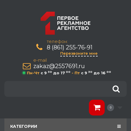
телефон:
8 (861) 255-76-91
Перезвоните мне
e-mail
zakaz@2557691.ru
30
00
30
00
Пн-Чт
c 9
до 17
- Пт
c 9
до 16
0
КАТЕГОРИИ