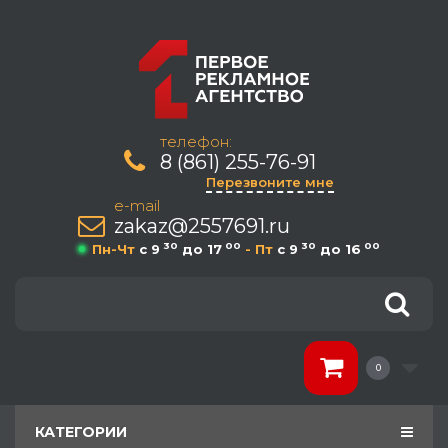
телефон:
8 (861) 255-76-91
Перезвоните мне
e-mail
zakaz@2557691.ru
30
00
30
00
Пн-Чт
c 9
до 17
- Пт
c 9
до 16
0
КАТЕГОРИИ