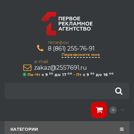
телефон:
8 (861) 255-76-91
Перезвоните мне
e-mail
zakaz@2557691.ru
30
00
30
00
Пн-Чт
c 9
до 17
- Пт
c 9
до 16
0
КАТЕГОРИИ