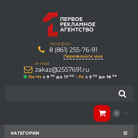
телефон:
8 (861) 255-76-91
Перезвоните мне
e-mail
zakaz@2557691.ru
30
00
30
00
Пн-Чт
c 9
до 17
- Пт
c 9
до 16
0
КАТЕГОРИИ