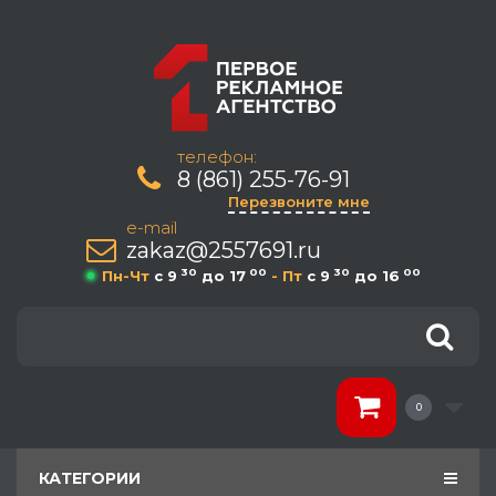
телефон:
8 (861) 255-76-91
Перезвоните мне
e-mail
zakaz@2557691.ru
30
00
30
00
Пн-Чт
c 9
до 17
- Пт
c 9
до 16
0
КАТЕГОРИИ