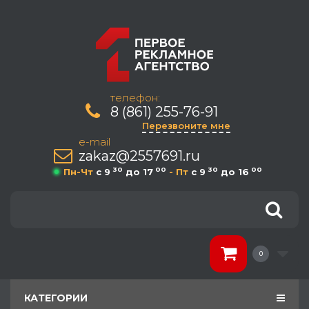
телефон:
8 (861) 255-76-91
Перезвоните мне
e-mail
zakaz@2557691.ru
30
00
30
00
Пн-Чт
c 9
до 17
- Пт
c 9
до 16
0
КАТЕГОРИИ