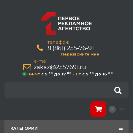
телефон:
8 (861) 255-76-91
Перезвоните мне
e-mail
zakaz@2557691.ru
30
00
30
00
Пн-Чт
c 9
до 17
- Пт
c 9
до 16
0
КАТЕГОРИИ