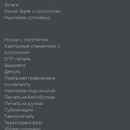
Флаги
Power Bank с логотипом
Наклейки (стикеры)
Носки с логотипом
Картонные стаканчики с
логотипом
DTF-печать
Вышивка
Деколь
Лазерная гравировка
по металлу
Наклейки под смолой
Печать на бейсболках
Печать на ручках
Сублимация
Тампопечать
Термотрансфер
(Флекс-пленки)