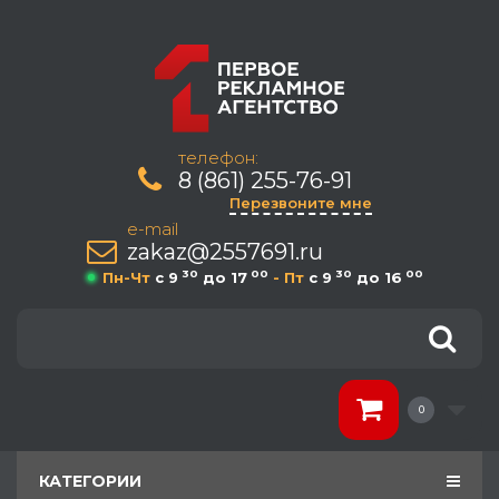
телефон:
8 (861) 255-76-91
Перезвоните мне
e-mail
zakaz@2557691.ru
30
00
30
00
Пн-Чт
c 9
до 17
- Пт
c 9
до 16
0
КАТЕГОРИИ