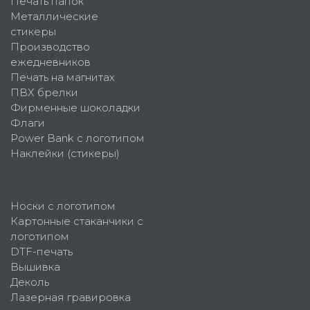
Печать папок
Металлические
стикеры
Производство
ежедневников
Печать на магнитах
ПВХ брелки
Фирменные шоколадки
Флаги
Power Bank с логотипом
Наклейки (стикеры)
Носки с логотипом
Картонные стаканчики с
логотипом
DTF-печать
Вышивка
Деколь
Лазерная гравировка