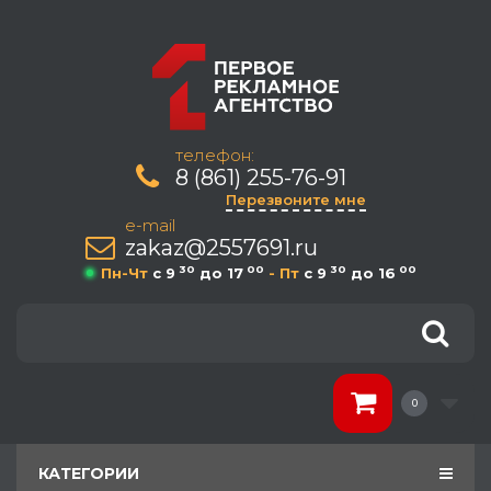
телефон:
8 (861) 255-76-91
Перезвоните мне
e-mail
zakaz@2557691.ru
30
00
30
00
Пн-Чт
c 9
до 17
- Пт
c 9
до 16
0
КАТЕГОРИИ