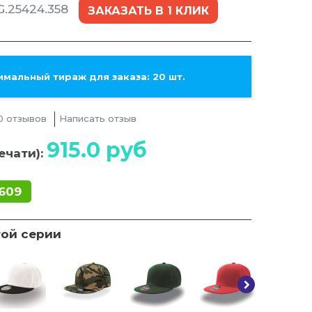
.25424.358
ЗАКАЗАТЬ В 1 КЛИК
мальный тираж для заказа: 20 шт.
0 отзывов
Написать отзыв
915.0
руб
ечати):
609
той серии