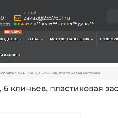
e-mail
-91
zakaz@2557691.ru
е мне
30
00
30
00
Пн-Чт
c 9
до 17
- Пт
c 9
до 16
ВЫГОДНО!
ВОДСТВО
О НАС
МЕТОДЫ НАНЕСЕНИЯ
ПОДБОРК
Й КАБИНЕТ
йсболка SNAP BACK, 6 клиньев, пластиковая застежка
6 клиньев, пластиковая зас