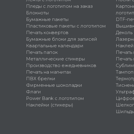
Пледы с логотипом на заказ
Картон
Блокноты
логоти
Бумажные пакеты
DTF-пе
Пластиковые пакеты с логотипом
Вышив
Печать конвертов
Деколь
Бумажные блоки для записей
Лазерн
Квартальные календари
Наклей
Печать папок
Печать
Металлические стикеры
Печать 
Производство ежедневников
Сублим
Печать на магнитах
Тампоп
ПВХ брелки
Термот
Фирменные шоколадки
Тиснен
Флаги
Ультра
Power Bank с логотипом
Цифров
Наклейки (стикеры)
Шелко
Шильд