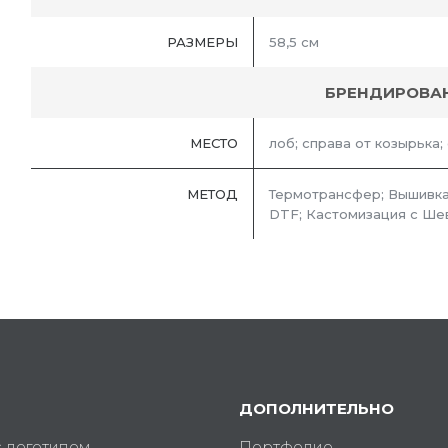
РАЗМЕРЫ
58,5 см
БРЕНДИРОВА
МЕСТО
лоб; справа от козырька;
МЕТОД
Термотрансфер; Вышивка
DTF; Кастомизация с Ше
ДОПОЛНИТЕЛЬНО
с логотипом
Портфолио