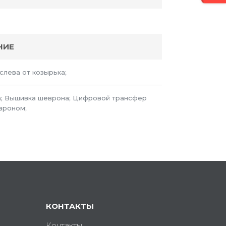
НИЕ
 слева от козырька;
; Вышивка шеврона; Цифровой трансфер
вроном;
КОНТАКТЫ
Контакты