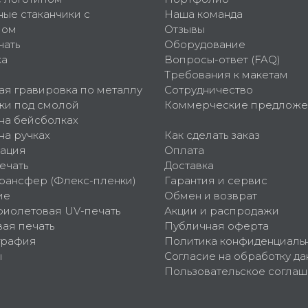
ные стаканчики с
Наша команда
пом
Отзывы
чать
Оборудование
ка
Вопросы-ответ (FAQ)
Требования к макетам
ая гравировка по металлу
Сотрудничество
ки под смолой
Коммерческие предложе
 на бейсболках
на ручках
Как сделать заказ
ация
Оплата
ечать
Доставка
рансфер (Флекс-пленки)
Гарантия и сервис
ие
Обмен и возврат
фиолетовая UV-печать
Акции и распродажи
ая печать
Публичная оферта
графия
Политика конфиденциаль
ы
Согласие на обработку да
Пользовательское согла