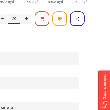
915.0
руб
915.0
руб
915.0
руб
915.0
руб
915.0
ру
Задать вопрос
ЗМЕРЫ