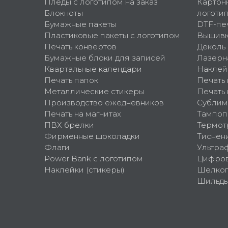
Пледы с логотипом на заказ
Картон
Блокноты
логоти
Бумажные пакеты
DTF-пе
Пластиковые пакеты с логотипом
Вышив
Печать конвертов
Деколь
Бумажные блоки для записей
Лазерн
Квартальные календари
Наклей
Печать папок
Печать
Металлические стикеры
Печать 
Производство ежедневников
Сублим
Печать на магнитах
Тампоп
ПВХ брелки
Термот
Фирменные шоколадки
Тиснен
Флаги
Ультра
Power Bank с логотипом
Цифров
Наклейки (стикеры)
Шелко
Шильд