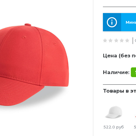
Мини
Цена (без п
Наличие:
Товары в э
522.0
руб