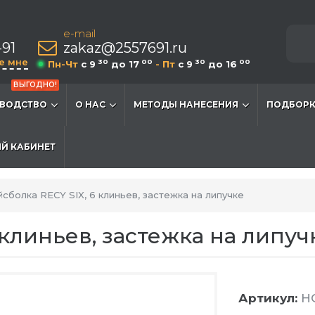
e-mail
-91
zakaz@2557691.ru
е мне
30
00
30
00
Пн-Чт
c 9
до 17
- Пт
c 9
до 16
ВЫГОДНО!
ВОДСТВО
О НАС
МЕТОДЫ НАНЕСЕНИЯ
ПОДБОРК
Й КАБИНЕТ
сболка RECY SIX, 6 клиньев, застежка на липучке
 клиньев, застежка на липуч
Артикул:
HG