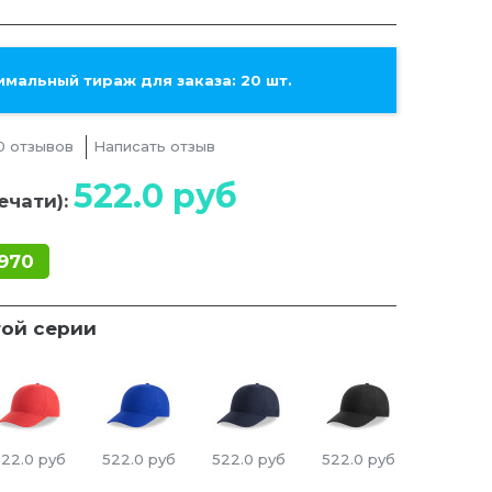
мальный тираж для заказа: 20 шт.
0 отзывов
Написать отзыв
522.0
руб
ечати):
970
той серии
522.0
руб
522.0
руб
522.0
руб
522.0
руб