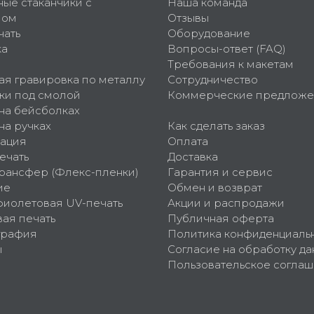
ные стаканчики с
Наша команда
пом
Отзывы
чать
Оборудование
ка
Вопросы-ответ (FAQ)
Требования к макетам
ая гравировка по металлу
Сотрудничество
ки под смолой
Коммерческие предложе
 на бейсболках
на ручках
Как сделать заказ
ация
Оплата
ечать
Доставка
рансфер (Флекс-пленки)
Гарантия и сервис
ие
Обмен и возврат
фиолетовая UV-печать
Акции и распродажи
ая печать
Публичная оферта
графия
Политика конфиденциаль
ы
Согласие на обработку да
Пользовательское согла