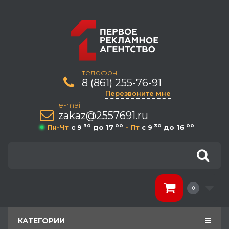
телефон:
8 (861) 255-76-91
Перезвоните мне
e-mail
zakaz@2557691.ru
30
00
30
00
Пн-Чт
c 9
до 17
- Пт
c 9
до 16
0
КАТЕГОРИИ