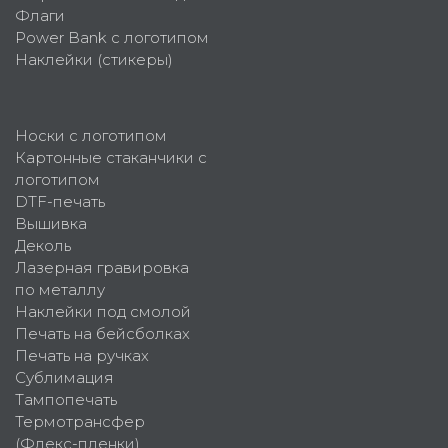
Флаги
Power Bank с логотипом
Наклейки (стикеры)
Носки с логотипом
Картонные стаканчики с
логотипом
DTF-печать
Вышивка
Деколь
Лазерная гравировка
по металлу
Наклейки под смолой
Печать на бейсболках
Печать на ручках
Сублимация
Тампопечать
Термотрансфер
(Флекс-пленки)