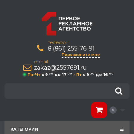
телефон:
8 (861) 255-76-91
Перезвоните мне
e-mail
zakaz@2557691.ru
30
00
30
00
Пн-Чт
c 9
до 17
- Пт
c 9
до 16
0
КАТЕГОРИИ