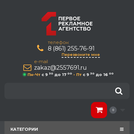
телефон:
8 (861) 255-76-91
Перезвоните мне
e-mail
zakaz@2557691.ru
30
00
30
00
Пн-Чт
c 9
до 17
- Пт
c 9
до 16
0
КАТЕГОРИИ