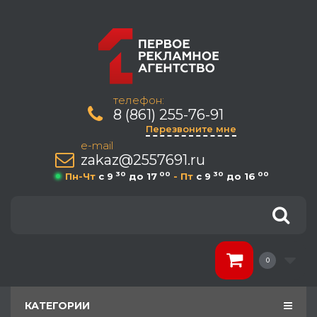
телефон:
8 (861) 255-76-91
Перезвоните мне
e-mail
zakaz@2557691.ru
30
00
30
00
Пн-Чт
c 9
до 17
- Пт
c 9
до 16
0
КАТЕГОРИИ