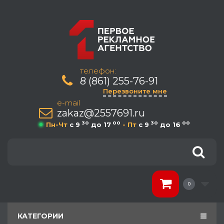
телефон:
8 (861) 255-76-91
Перезвоните мне
e-mail
zakaz@2557691.ru
30
00
30
00
Пн-Чт
c 9
до 17
- Пт
c 9
до 16
0
КАТЕГОРИИ