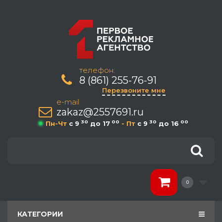
телефон:
8 (861) 255-76-91
Перезвоните мне
e-mail
zakaz@2557691.ru
30
00
30
00
Пн-Чт
c 9
до 17
- Пт
c 9
до 16
0
КАТЕГОРИИ