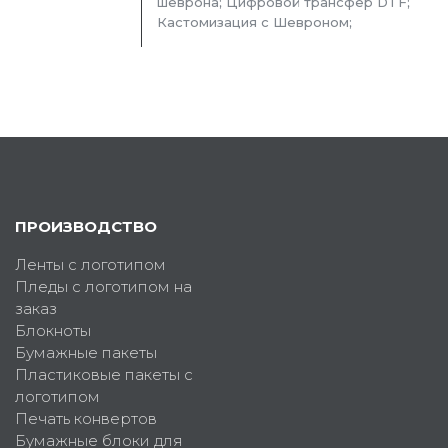
шеврона; Цифровой трансфер DTF;
Кастомизация с Шевроном;
ПРОИЗВОДСТВО
Ленты с логотипом
Пледы с логотипом на
заказ
Блокноты
Бумажные пакеты
Пластиковые пакеты с
логотипом
Печать конвертов
Бумажные блоки для