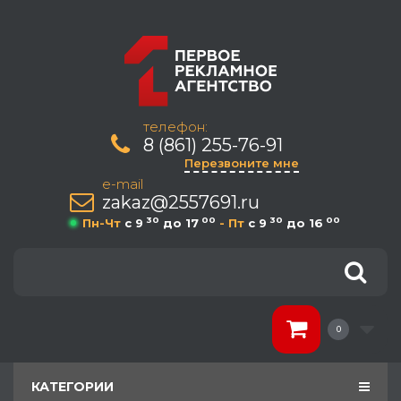
телефон:
8 (861) 255-76-91
Перезвоните мне
e-mail
zakaz@2557691.ru
30
00
30
00
Пн-Чт
c 9
до 17
- Пт
c 9
до 16
0
КАТЕГОРИИ