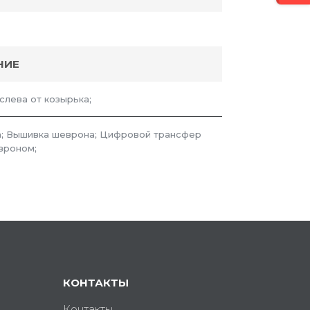
НИЕ
 слева от козырька;
; Вышивка шеврона; Цифровой трансфер
вроном;
КОНТАКТЫ
Контакты