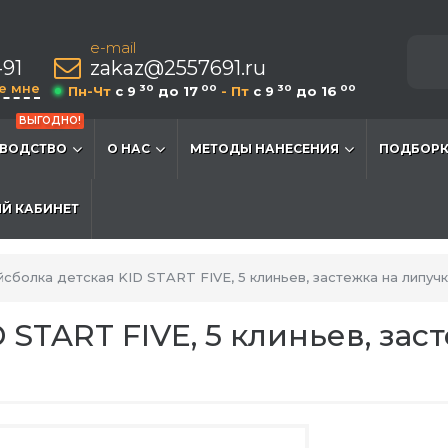
e-mail
-91
zakaz@2557691.ru
е мне
30
00
30
00
Пн-Чт
c 9
до 17
- Пт
c 9
до 16
ВЫГОДНО!
ВОДСТВО
О НАС
МЕТОДЫ НАНЕСЕНИЯ
ПОДБОРК
Й КАБИНЕТ
сболка детская KID START FIVE, 5 клиньев, застежка на липуч
 START FIVE, 5 клиньев, зас