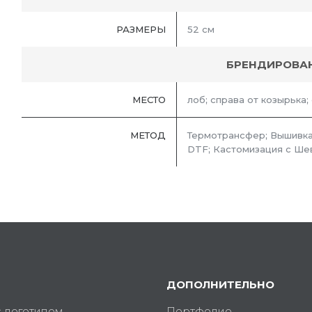
РАЗМЕРЫ
52 см
БРЕНДИРОВА
МЕСТО
лоб; справа от козырька;
МЕТОД
Термотрансфер; Вышивка
DTF; Кастомизация с Ше
ДОПОЛНИТЕЛЬНО
с логотипом
Портфолио