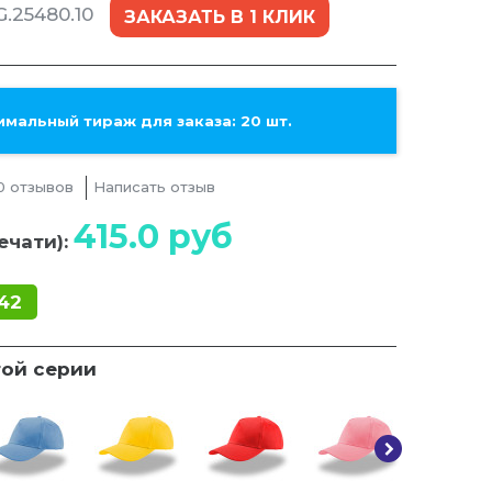
.25480.10
ЗАКАЗАТЬ В 1 КЛИК
мальный тираж для заказа: 20 шт.
0 отзывов
Написать отзыв
415.0
руб
ечати):
42
той серии