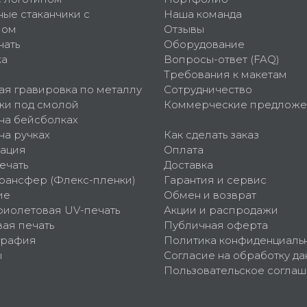
ные стаканчики с
Наша команда
пом
Отзывы
чать
Оборудование
ка
Вопросы-ответ (FAQ)
Требования к макетам
ая гравировка по металлу
Сотрудничество
ки под смолой
Коммерческие предложе
 на бейсболках
на ручках
Как сделать заказ
ация
Оплата
ечать
Доставка
рансфер (Флекс-пленки)
Гарантия и сервис
ие
Обмен и возврат
фиолетовая UV-печать
Акции и распродажи
ая печать
Публичная оферта
графия
Политика конфиденциаль
ы
Согласие на обработку да
Пользовательское согла