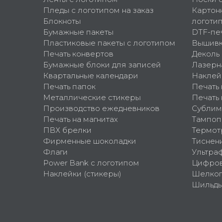
Пледы с логотипом на заказ
Картон
Блокноты
логоти
Бумажные пакеты
DTF-пе
Пластиковые пакеты с логотипом
Вышив
Печать конвертов
Деколь
Бумажные блоки для записей
Лазерн
Квартальные календари
Наклей
Печать папок
Печать
Металлические стикеры
Печать 
Производство ежедневников
Сублим
Печать на магнитах
Тампоп
ПВХ брелки
Термот
Фирменные шоколадки
Тиснен
Флаги
Ультра
Power Bank с логотипом
Цифров
Наклейки (стикеры)
Шелко
Шильд