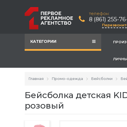
телефон:
8 (861) 255-76
Перезвонит
КАТЕГОРИИ
ПРОИЗ
ЛИЧНЫ
Главная
Промо-одежда
Бейсболки
Бей
Бейсболка детская KID
розовый