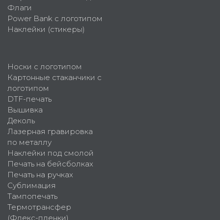
Флаги
Power Bank с логотипом
Наклейки (стикеры)
Носки с логотипом
Картонные стаканчики с
логотипом
DTF-печать
Вышивка
Деколь
Лазерная гравировка
по металлу
Наклейки под смолой
Печать на бейсболках
Печать на ручках
Сублимация
Тампопечать
Термотрансфер
(Флекс-пленки)