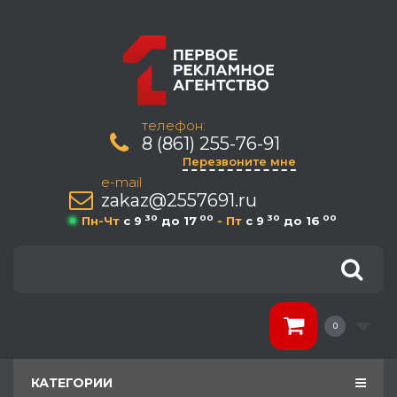
телефон:
8 (861) 255-76-91
Перезвоните мне
e-mail
zakaz@2557691.ru
30
00
30
00
Пн-Чт
c 9
до 17
- Пт
c 9
до 16
0
КАТЕГОРИИ