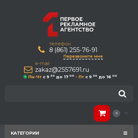
телефон:
8 (861) 255-76-91
Перезвоните мне
e-mail
zakaz@2557691.ru
30
00
30
00
Пн-Чт
c 9
до 17
- Пт
c 9
до 16
0
КАТЕГОРИИ