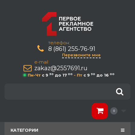
телефон:
8 (861) 255-76-91
Перезвоните мне
e-mail
zakaz@2557691.ru
30
00
30
00
Пн-Чт
c 9
до 17
- Пт
c 9
до 16
0
КАТЕГОРИИ