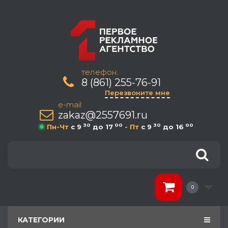
телефон:
8 (861) 255-76-91
Перезвоните мне
e-mail
zakaz@2557691.ru
30
00
30
00
Пн-Чт
c 9
до 17
- Пт
c 9
до 16
0
КАТЕГОРИИ