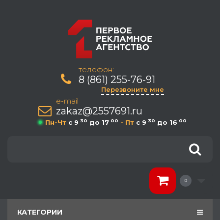
телефон:
8 (861) 255-76-91
Перезвоните мне
e-mail
zakaz@2557691.ru
30
00
30
00
Пн-Чт
c 9
до 17
- Пт
c 9
до 16
0
КАТЕГОРИИ