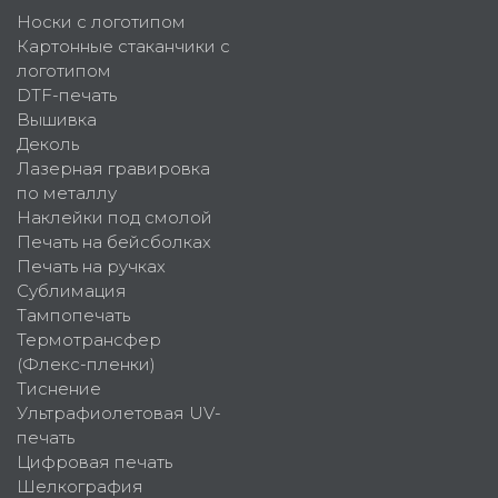
Носки с логотипом
Картонные стаканчики с
логотипом
DTF-печать
Вышивка
Деколь
Лазерная гравировка
по металлу
Наклейки под смолой
Печать на бейсболках
Печать на ручках
Сублимация
Тампопечать
Термотрансфер
(Флекс-пленки)
Тиснение
Ультрафиолетовая UV-
печать
Цифровая печать
Шелкография