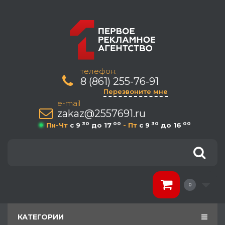
телефон:
8 (861) 255-76-91
Перезвоните мне
e-mail
zakaz@2557691.ru
30
00
30
00
Пн-Чт
c 9
до 17
- Пт
c 9
до 16
0
КАТЕГОРИИ