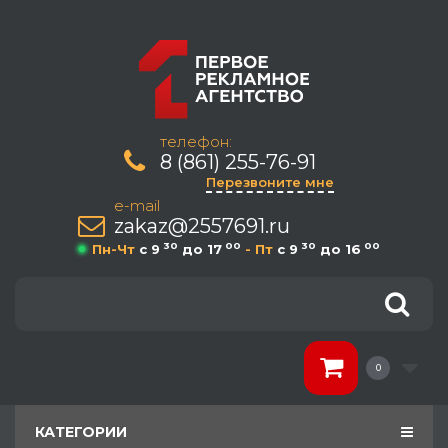
телефон:
8 (861) 255-76-91
Перезвоните мне
e-mail
zakaz@2557691.ru
30
00
30
00
Пн-Чт
c 9
до 17
- Пт
c 9
до 16
0
КАТЕГОРИИ