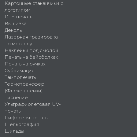
Картонные стаканчики с
логотипом
DTF-печать
Вышивка
Деколь
Лазерная гравировка
по металлу
Наклейки под смолой
Печать на бейсболках
Печать на ручках
Сублимация
Тампопечать
Термотрансфер
(Флекс-пленки)
Тиснение
Ультрафиолетовая UV-
печать
Цифровая печать
Шелкография
Шильды