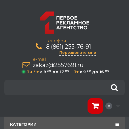
телефон:
8 (861) 255-76-91
Перезвоните мне
e-mail
zakaz@2557691.ru
30
00
30
00
Пн-Чт
c 9
до 17
- Пт
c 9
до 16
0
КАТЕГОРИИ