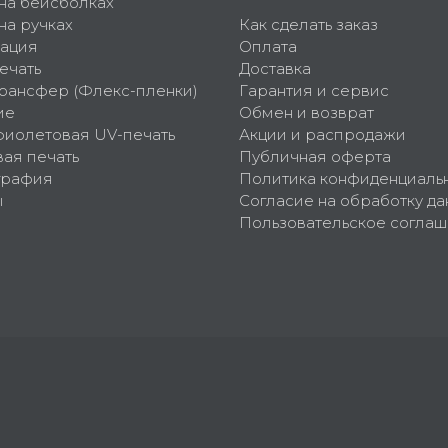
 на бейсболках
на ручках
Как сделать заказ
ация
Оплата
ечать
Доставка
рансфер (Флекс-пленки)
Гарантия и сервис
ие
Обмен и возврат
фиолетовая UV-печать
Акции и распродажи
ая печать
Публичная оферта
графия
Политика конфиденциаль
ы
Согласие на обработку да
Пользовательское согла