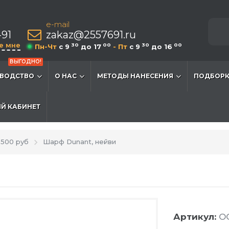
e-mail
-91
zakaz@2557691.ru
е мне
30
00
30
00
Пн-Чт
c 9
до 17
- Пт
c 9
до 16
ВЫГОДНО!
ВОДСТВО
О НАС
МЕТОДЫ НАНЕСЕНИЯ
ПОДБОРК
Й КАБИНЕТ
500 руб
Шарф Dunant, нейви
Артикул:
O