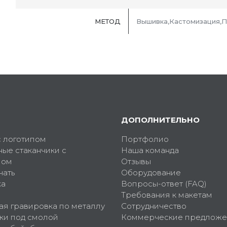
МЕТОД
Вышивка,Кастомизация,П
ДОПОЛНИТЕЛЬНО
с логотипом
Портфолио
ные стаканчики с
Наша команда
пом
Отзывы
чать
Оборудование
ка
Вопросы-ответ (FAQ)
Требования к макетам
ая гравировка по металлу
Сотрудничество
ки под смолой
Коммерческие предложе