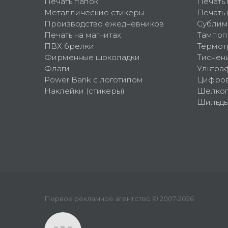
Печать папок
Печать
Металлические стикеры
Печать 
Производство ежедневников
Сублим
Печать на магнитах
Тампоп
ПВХ брелки
Термот
Фирменные шоколадки
Тиснен
Флаги
Ультра
Power Bank с логотипом
Цифров
Наклейки (стикеры)
Шелко
Шильд
Первое рекламное агентство © 2007-2026