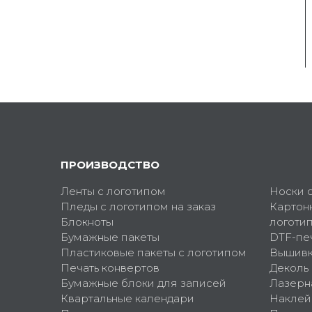
ПРОИЗВОДСТВО
Ленты с логотипом
Носки 
Пледы с логотипом на заказ
Картон
Блокноты
логоти
Бумажные пакеты
DTF-пе
Пластиковые пакеты с логотипом
Вышив
Печать конвертов
Деколь
Бумажные блоки для записей
Лазерн
Квартальные календари
Наклей