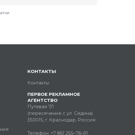
атчи
КОНТАКТЫ
Контакты
ПЕРВОЕ РЕКЛАМНОЕ
АГЕНТСТВО
Путевая 7/1
(пересечение с ул. Седина)
350015
, г.
Краснодар, Россия
ния
Телефон:
+7 861 255–76–91
,