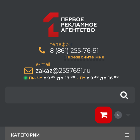
телефон:
8 (861) 255-76-91
Перезвоните мне
e-mail
zakaz@2557691.ru
30
00
30
00
Пн-Чт
c 9
до 17
- Пт
c 9
до 16
0
КАТЕГОРИИ