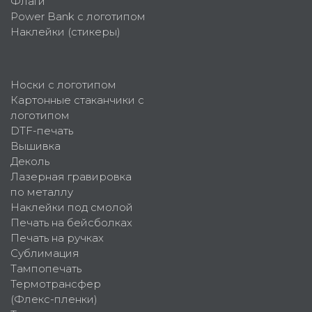
Флаги
Power Bank с логотипом
Наклейки (стикеры)
Носки с логотипом
Картонные стаканчики с
логотипом
DTF-печать
Вышивка
Деколь
Лазерная гравировка
по металлу
Наклейки под смолой
Печать на бейсболках
Печать на ручках
Сублимация
Тампопечать
Термотрансфер
(Флекс-пленки)