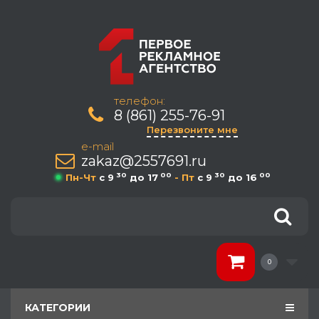
телефон:
8 (861) 255-76-91
Перезвоните мне
e-mail
zakaz@2557691.ru
30
00
30
00
Пн-Чт
c 9
до 17
- Пт
c 9
до 16
0
КАТЕГОРИИ