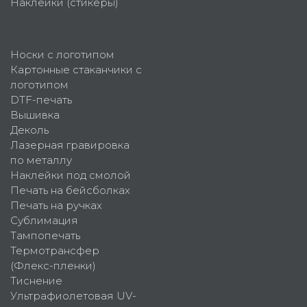
Наклейки (стикеры)
Носки с логотипом
Картонные стаканчики с
логотипом
DTF-печать
Вышивка
Деколь
Лазерная гравировка
по металлу
Наклейки под смолой
Печать на бейсболках
Печать на ручках
Сублимация
Тампопечать
Термотрансфер
(Флекс-пленки)
Тиснение
Ультрафиолетовая UV-