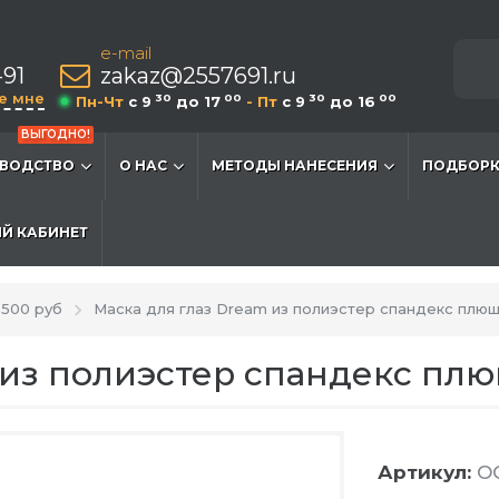
e-mail
-91
zakaz@2557691.ru
е мне
30
00
30
00
Пн-Чт
c 9
до 17
- Пт
c 9
до 16
ВЫГОДНО!
ВОДСТВО
О НАС
МЕТОДЫ НАНЕСЕНИЯ
ПОДБОРК
Й КАБИНЕТ
500 руб
Маска для глаз Dream из полиэстер спандекс плюш
 из полиэстер спандекс пл
Артикул:
O