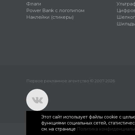
Флаги
Ультра
Power Bank с логотипом
Цифров
Наклейки (стикеры)
Шелко
Шильд
Первое рекламное агентство © 2007-2026
Этот сайт использует файлы cookie с цел
функциями социальных сетей, статистиче
см. на странице
Политика конфиденциаль