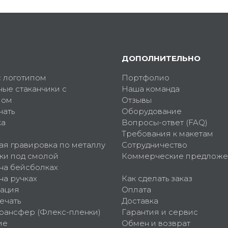
ДОПОЛНИТЕЛЬНО
с логотипом
Портфолио
ные стаканчики с
Наша команда
пом
Отзывы
чать
Оборудование
ка
Вопросы-ответ (FAQ)
Требования к макетам
ая гравировка по металлу
Сотрудничество
ки под смолой
Коммерческие предложе
 на бейсболках
на ручках
Как сделать заказ
ация
Оплата
ечать
Доставка
рансфер (Флекс-пленки)
Гарантия и сервис
ие
Обмен и возврат