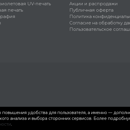
фиолетовая UV-печать
Акции и распродажи
ая печать
Публичная оферта
графия
Политика конфиденциаль
ы
Согласие на обработку да
Пользовательское согла
ью повышения удобства для пользователя, а именно — допол
ского анализа и выбора сторонних сервисов. Более подроб
ности
.