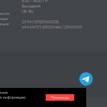
9:00 - 16:00 Пт
Выходной:
Сб.-Вс.
ности
нных
ОГРН 1072310001235
шение
ИНН/КПП 2310121464 / 231001001
нения
ную информацию
Принимаю