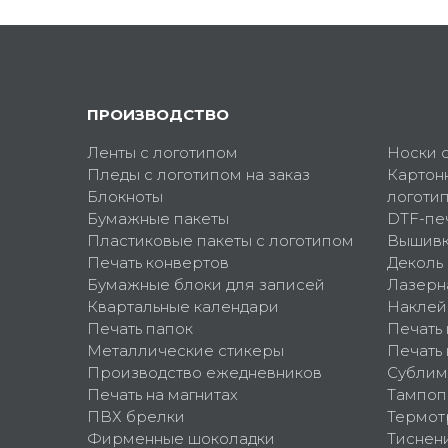
ПРОИЗВОДСТВО
Ленты с логотипом
Носки 
Пледы с логотипом на заказ
Картон
Блокноты
логоти
Бумажные пакеты
DTF-пе
Пластиковые пакеты с логотипом
Вышив
Печать конвертов
Деколь
Бумажные блоки для записей
Лазерн
Квартальные календари
Наклей
Печать папок
Печать
Металлические стикеры
Печать 
Производство ежедневников
Сублим
Печать на магнитах
Тампоп
ПВХ брелки
Термот
Фирменные шоколадки
Тиснен