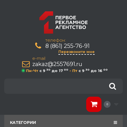
телефон:
8 (861) 255-76-91
Перезвоните мне
e-mail
zakaz@2557691.ru
30
00
30
00
Пн-Чт
c 9
до 17
- Пт
c 9
до 16
0
КАТЕГОРИИ