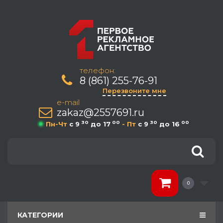
телефон:
8 (861) 255-76-91
Перезвоните мне
e-mail
zakaz@2557691.ru
30
00
30
00
Пн-Чт
c 9
до 17
- Пт
c 9
до 16
0
КАТЕГОРИИ