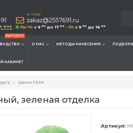
e-mail
-91
zakaz@2557691.ru
е мне
30
00
30
00
Пн-Чт
c 9
до 17
- Пт
c 9
до 16
ВЫГОДНО!
ВОДСТВО
О НАС
МЕТОДЫ НАНЕСЕНИЯ
ПОДБОРК
Й КАБИНЕТ
лурга
Шапка PEAK
ный, зеленая отделка
Артикул:
HG