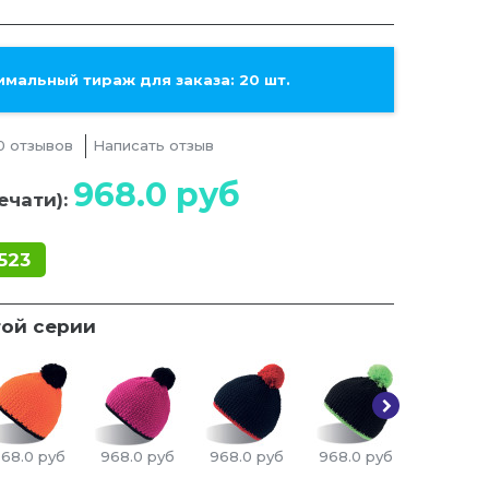
мальный тираж для заказа: 20 шт.
0 отзывов
Написать отзыв
968.0
руб
ечати):
523
той серии
68.0
руб
968.0
руб
968.0
руб
968.0
руб
968.0
р