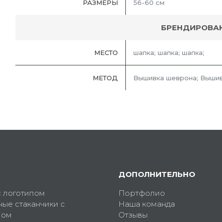
РАЗМЕРЫ
56-60 см
БРЕНДИРОВА
МЕСТО
шапка; шапка; шапка;
МЕТОД
Вышивка шеврона; Вышив
ДОПОЛНИТЕЛЬНО
с логотипом
Портфолио
ные стаканчики с
Наша команда
пом
Отзывы