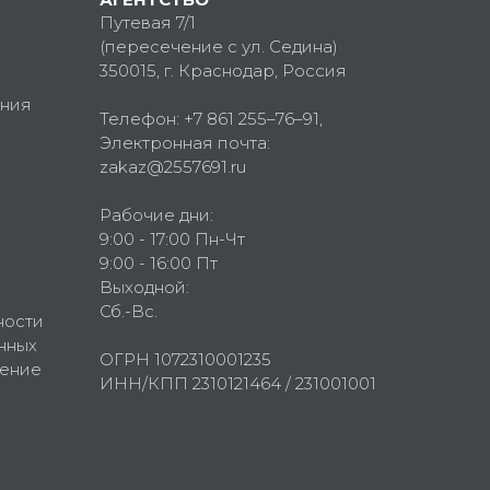
Путевая 7/1
(пересечение с ул. Седина)
350015
, г.
Краснодар, Россия
ния
Телефон:
+7 861 255–76–91
,
Электронная почта:
zakaz@2557691.ru
Рабочие дни:
9:00 - 17:00 Пн-Чт
9:00 - 16:00 Пт
Выходной:
Сб.-Вс.
ности
нных
ОГРН 1072310001235
шение
ИНН/КПП 2310121464 / 231001001