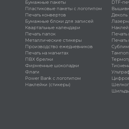
Бумажные пакеты
DTF-пе
Пластиковые пакеты с логотипом
Вышив
Печать конвертов
Деколь
Бумажные блоки для записей
Лазерн
Квартальные календари
Наклей
Печать папок
Печать
Металлические стикеры
Печать 
Производство ежедневников
Сублим
Печать на магнитах
Тампоп
ПВХ брелки
Термот
Фирменные шоколадки
Тиснен
Флаги
Ультра
Power Bank с логотипом
Цифров
Наклейки (стикеры)
Шелко
Шильд