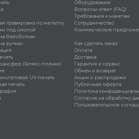
чать
Оборудование
ка
Вопросы-ответ (FAQ)
Требования к макетам
ая гравировка по металлу
Сотрудничество
ки под смолой
Коммерческие предложе
 на бейсболках
на ручках
Как сделать заказ
ация
Оплата
ечать
Доставка
рансфер (Флекс-пленки)
Гарантия и сервис
ие
Обмен и возврат
фиолетовая UV-печать
Акции и распродажи
ая печать
Публичная оферта
графия
Политика конфиденциаль
ы
Согласие на обработку да
Пользовательское согла