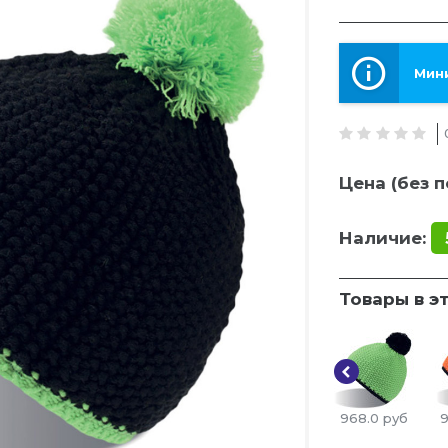
Мини
Цена (без п
Наличие:
Товары в э
968.0
руб
9