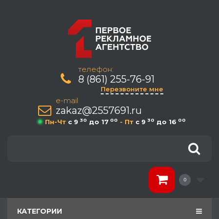
телефон:
8 (861) 255-76-91
Перезвоните мне
e-mail
zakaz@2557691.ru
30
00
30
00
Пн-Чт
c 9
до 17
- Пт
c 9
до 16
0
КАТЕГОРИИ